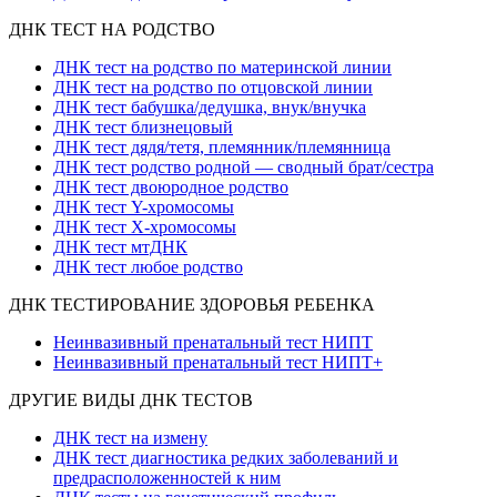
ДНК ТЕСТ НА РОДСТВО
ДНК тест на родство по материнской линии
ДНК тест на родство по отцовской линии
ДНК тест бабушка/дедушка, внук/внучка
ДНК тест близнецовый
ДНК тест дядя/тетя, племянник/племянница
ДНК тест родство родной — сводный брат/сестра
ДНК тест двоюродное родство
ДНК тест Y-хромосомы
ДНК тест X-хромосомы
ДНК тест мтДНК
ДНК тест любое родство
ДНК ТЕСТИРОВАНИЕ ЗДОРОВЬЯ РЕБЕНКА
Неинвазивный пренатальный тест НИПТ
Неинвазивный пренатальный тест НИПТ+
ДРУГИЕ ВИДЫ ДНК ТЕСТОВ
ДНК тест на измену
ДНК тест диагностика редких заболеваний и
предрасположенностей к ним