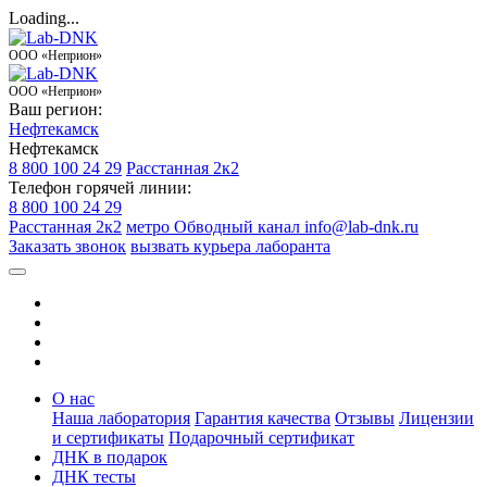
Loading...
ООО «Неприон»
ООО «Неприон»
Ваш регион:
Нефтекамск
Нефтекамск
8 800 100 24 29
Расстанная 2к2
Телефон горячей линии:
8 800 100 24 29
Расстанная 2к2
метро Обводный канал
info@lab-dnk.ru
Заказать звонок
вызвать курьера лаборанта
О нас
Наша лаборатория
Гарантия качества
Отзывы
Лицензии
и сертификаты
Подарочный сертификат
ДНК в подарок
ДНК тесты