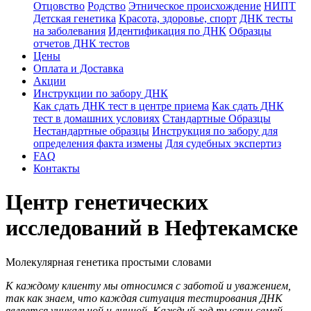
Отцовство
Родство
Этническое происхождение
НИПТ
Детская генетика
Красота, здоровье, спорт
ДНК тесты
на заболевания
Идентификация по ДНК
Образцы
отчетов ДНК тестов
Цены
Оплата и Доставка
Акции
Инструкции по забору ДНК
Как сдать ДНК тест в центре приема
Как сдать ДНК
тест в домашних условиях
Стандартные Образцы
Нестандартные образцы
Инструкция по забору для
определения факта измены
Для судебных экспертиз
FAQ
Контакты
Центр генетических
исследований в Нефтекамске
Молекулярная генетика простыми словами
К каждому клиенту мы относимся с заботой и уважением,
так как знаем, что каждая ситуация тестирования ДНК
является уникальной и личной. Каждый год тысячи семей