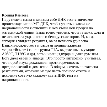
Ксения Камаева
Пару недель назад я заказала себе ДНК тест этническое
происхождение по МТ ДНК, чтобы узнать к какой же
национальности я отношусь и кем были мои предки по
материнской линии. Была точно уверена, что я татарка, хотя и
не исключала украинские и белорусские корни. И, когда
сегодня я увидела результат, была немного удивлена.
Выяснилось,что хоть и расовая принадлежность
«европейская» ( гаплогруппа T1A, выделенные мутации
A059C, T126C и др), есть и иранцы,курды и даже румыны.
Есть даже евреи и аварцы. Это просто интересно, учитывая,
что порой наука доказывает противоречивость
предположений и домыслов. В общем, я очень впечатлена
результатами, отразила малую часть полного отчета и
искренне советую каждому сдать ДНК тест на
национальность!