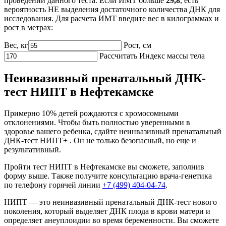
проведении данного теста. Если ИМТ больше
29,8
, есть
вероятность НЕ выделения достаточного количества ДНК для
исследования. Для расчета ИМТ введите вес в килограммах и
рост в метрах:
Вес, кг
Рост, cм
Рассчитать Индекс массы тела
Неинвазивный пренатальный ДНК-
тест НИПТ в Нефтекамске
Примерно 10% детей рождаются с хромосомными
отклонениями. Чтобы быть полностью уверенными в
здоровье вашего ребенка, сдайте неинвазивный пренатальный
ДНК-тест НИПТ+ . Он не только безопасный, но еще и
результативный.
Пройти тест НИПТ в Нефтекамске вы сможете, заполнив
форму выше. Также получите консультацию врача-генетика
по телефону горячей линии
+7 (499) 404-04-74
.
НИПТ — это неинвазивный пренатальный ДНК-тест нового
поколения, который выделяет ДНК плода в крови матери и
определяет анеуплоидии во время беременности. Вы сможете