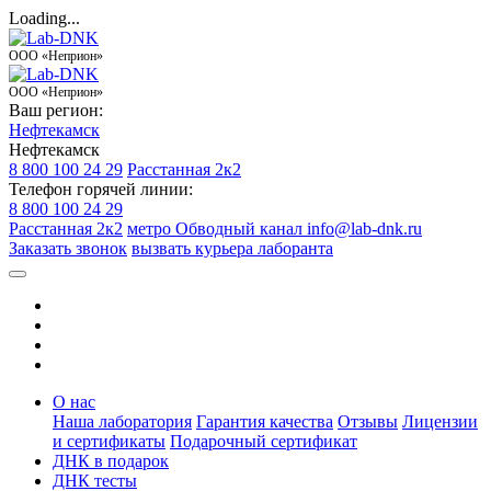
Loading...
ООО «Неприон»
ООО «Неприон»
Ваш регион:
Нефтекамск
Нефтекамск
8 800 100 24 29
Расстанная 2к2
Телефон горячей линии:
8 800 100 24 29
Расстанная 2к2
метро Обводный канал
info@lab-dnk.ru
Заказать звонок
вызвать курьера лаборанта
О нас
Наша лаборатория
Гарантия качества
Отзывы
Лицензии
и сертификаты
Подарочный сертификат
ДНК в подарок
ДНК тесты