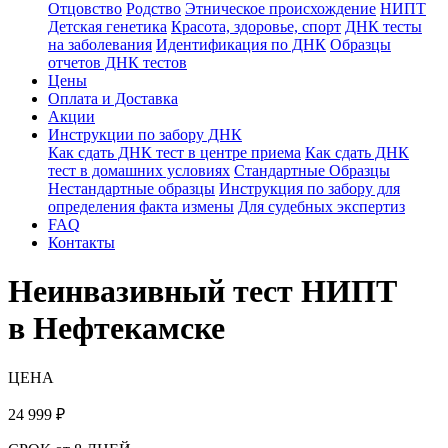
Отцовство
Родство
Этническое происхождение
НИПТ
Детская генетика
Красота, здоровье, спорт
ДНК тесты
на заболевания
Идентификация по ДНК
Образцы
отчетов ДНК тестов
Цены
Оплата и Доставка
Акции
Инструкции по забору ДНК
Как сдать ДНК тест в центре приема
Как сдать ДНК
тест в домашних условиях
Стандартные Образцы
Нестандартные образцы
Инструкция по забору для
определения факта измены
Для судебных экспертиз
FAQ
Контакты
Неинвазивный тест НИПТ
в Нефтекамске
ЦЕНА
24 999
₽