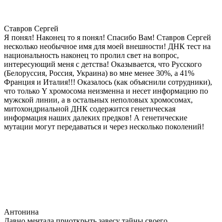
Ставров Сергей
Я понял! Наконец то я понял! Спасибо Вам! Ставров Сергей
несколько необычное имя для моей внешности! ДНК тест на
национальность наконец то пролил свет на вопрос,
интересующий меня с детства! Оказывается, что Русского
(Белоруссия, Россия, Украина) во мне менее 30%, а 41%
Франция и Италия!!! Оказалось (как объяснили сотрудники),
что только Y хромосома неизменна и несет информацию по
мужской линии, а в остальных неполовых хромосомах,
митохондриальной ДНК содержится генетическая
информация наших далеких предков! А генетические
мутации могут передаваться и через несколько поколений!
Антонина
Давно мечтала приоткрыть завесу тайны своего