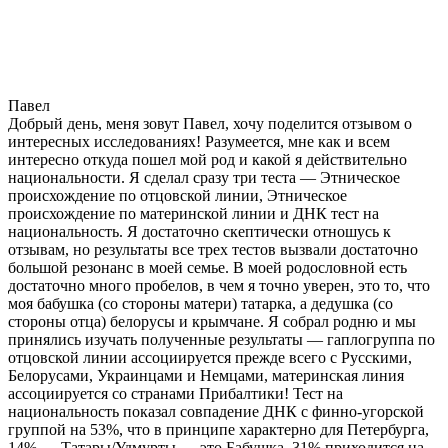
Павел
Добрый день, меня зовут Павел, хочу поделится отзывом о
интересных исследованиях! Разумеется, мне как и всем
интересно откуда пошел мой род и какой я действительно
национальности. Я сделал сразу три теста — Этническое
происхождение по отцовской линии, Этническое
происхождение по материнской линии и ДНК тест на
национальность. Я достаточно скептически отношусь к
отзывам, но результаты все трех тестов вызвали достаточно
большой резонанс в моей семье. В моей родословной есть
достаточно много пробелов, в чем я точно уверен, это то, что
моя бабушка (со стороны матери) татарка, а дедушка (со
стороны отца) белорусы и крымчане. Я собрал родню и мы
принялись изучать полученные результаты — гаплогруппа по
отцовской линии ассоциируется прежде всего с Русскими,
Белорусами, Украинцами и Немцами, материнская линия
ассоциируется со странами Прибалтики! Тест на
национальность показал совпадение ДНК с финно-угорской
группой на 53%, что в принципе характерно для Петербурга,
14% — Татары/Удмурты — это Бабушка, 31% приходится на