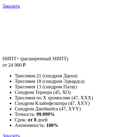
Заказать
НИПТ+ (расширенный НИПТ)
от 24 900 ₽
Трисомия 21 (синдром Дауна)
Трисомия 18 (синдром Эдвардса)
Трисомия 13 (синдром Патау)
Синдром Тернера (45, ХО)
Трисомия по Х хромосоме (47, ХХХ)
Синдром Клайнфельтера (47, ХХY)
Синдром Джейкобса (47, ХYY)
Точность:
99.999%
Срок:
от 8
дней
Анонимность:
100%
Заказать