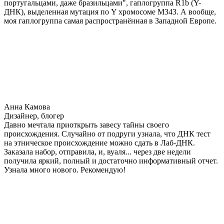
португальцами, даже бразильцами", гаплогруппа R1b (Y-
ДНК), выделенная мутация по Y хромосоме М343. А вообще,
моя гаплогруппа самая распространённая в Западной Европе.
Анна Камова
Дизайнер, блогер
Давно мечтала приоткрыть завесу тайны своего
происхождения. Случайно от подруги узнала, что ДНК тест
на этническое происхождение можно сдать в Лаб-ДНК.
Заказала набор, отправила, и, вуаля... через две недели
получила яркий, полный и достаточно информативный отчет.
Узнала много нового. Рекомендую!