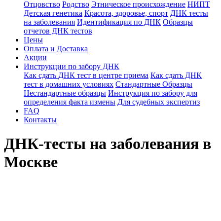
Отцовство
Родство
Этническое происхождение
НИПТ
Детская генетика
Красота, здоровье, спорт
ДНК тесты
на заболевания
Идентификация по ДНК
Образцы
отчетов ДНК тестов
Цены
Оплата и Доставка
Акции
Инструкции по забору ДНК
Как сдать ДНК тест в центре приема
Как сдать ДНК
тест в домашних условиях
Стандартные Образцы
Нестандартные образцы
Инструкция по забору для
определения факта измены
Для судебных экспертиз
FAQ
Контакты
ДНК-тесты на заболевания в
Москве