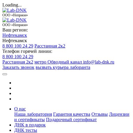
Loading...
ООО «Неприон»
ООО «Неприон»
Ваш регион:
Нефтекамск
Нефтекамск
8 800 100 24 29
Расстанная 2к2
Телефон горячей линии:
8 800 100 24 29
Расстанная 2к2
метро Обводный канал
info@lab-dnk.ru
Заказать звонок
вызвать курьера лаборанта
О нас
Наша лаборатория
Гарантия качества
Отзывы
Лицензии
и сертификаты
Подарочный сертификат
ДНК в подарок
ДНК тесты