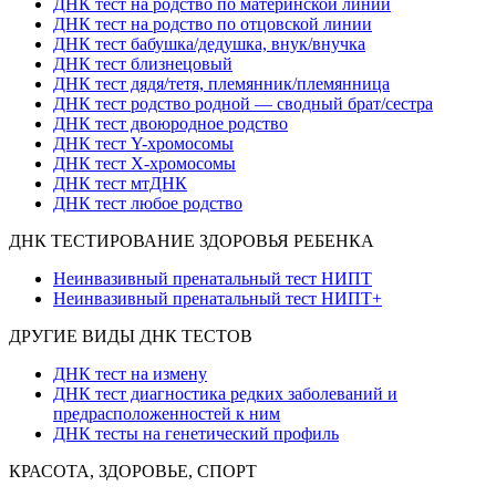
ДНК тест на родство по материнской линии
ДНК тест на родство по отцовской линии
ДНК тест бабушка/дедушка, внук/внучка
ДНК тест близнецовый
ДНК тест дядя/тетя, племянник/племянница
ДНК тест родство родной — сводный брат/сестра
ДНК тест двоюродное родство
ДНК тест Y-хромосомы
ДНК тест X-хромосомы
ДНК тест мтДНК
ДНК тест любое родство
ДНК ТЕСТИРОВАНИЕ ЗДОРОВЬЯ РЕБЕНКА
Неинвазивный пренатальный тест НИПТ
Неинвазивный пренатальный тест НИПТ+
ДРУГИЕ ВИДЫ ДНК ТЕСТОВ
ДНК тест на измену
ДНК тест диагностика редких заболеваний и
предрасположенностей к ним
ДНК тесты на генетический профиль
КРАСОТА, ЗДОРОВЬЕ, СПОРТ