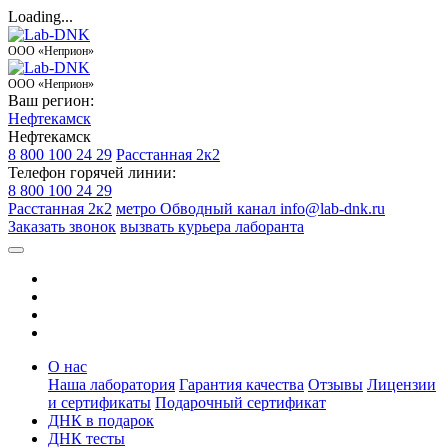
Loading...
ООО «Неприон»
ООО «Неприон»
Ваш регион:
Нефтекамск
Нефтекамск
8 800 100 24 29
Расстанная 2к2
Телефон горячей линии:
8 800 100 24 29
Расстанная 2к2
метро Обводный канал
info@lab-dnk.ru
Заказать звонок
вызвать курьера лаборанта
О нас
Наша лаборатория
Гарантия качества
Отзывы
Лицензии
и сертификаты
Подарочный сертификат
ДНК в подарок
ДНК тесты