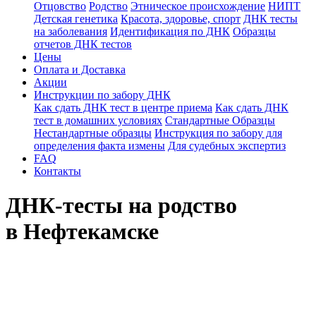
Отцовство
Родство
Этническое происхождение
НИПТ
Детская генетика
Красота, здоровье, спорт
ДНК тесты
на заболевания
Идентификация по ДНК
Образцы
отчетов ДНК тестов
Цены
Оплата и Доставка
Акции
Инструкции по забору ДНК
Как сдать ДНК тест в центре приема
Как сдать ДНК
тест в домашних условиях
Стандартные Образцы
Нестандартные образцы
Инструкция по забору для
определения факта измены
Для судебных экспертиз
FAQ
Контакты
ДНК-тесты на родство
в Нефтекамске