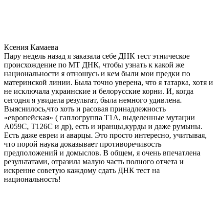
Ксения Камаева
Пару недель назад я заказала себе ДНК тест этническое
происхождение по МТ ДНК, чтобы узнать к какой же
национальности я отношусь и кем были мои предки по
материнской линии. Была точно уверена, что я татарка, хотя и
не исключала украинские и белорусские корни. И, когда
сегодня я увидела результат, была немного удивлена.
Выяснилось,что хоть и расовая принадлежность
«европейская» ( гаплогруппа T1A, выделенные мутации
A059C, T126C и др), есть и иранцы,курды и даже румыны.
Есть даже евреи и аварцы. Это просто интересно, учитывая,
что порой наука доказывает противоречивость
предположений и домыслов. В общем, я очень впечатлена
результатами, отразила малую часть полного отчета и
искренне советую каждому сдать ДНК тест на
национальность!