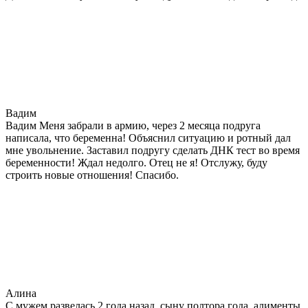
Вадим
Вадим Меня забрали в армию, через 2 месяца подруга
написала, что беременна! Объяснил ситуацию и ротный дал
мне увольнение. Заставил подругу сделать ДНК тест во время
беременности! Ждал недолго. Отец не я! Отслужу, буду
строить новые отношения! Спасибо.
Алина
С мужем развелась 2 года назад, сыну полтора года, алименты