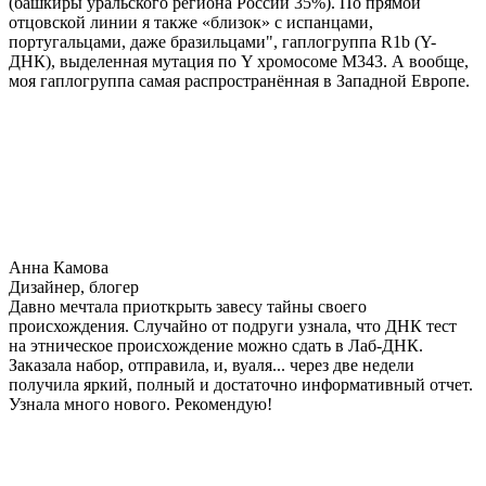
(башкиры уральского региона России 35%). По прямой
отцовской линии я также «близок» с испанцами,
португальцами, даже бразильцами", гаплогруппа R1b (Y-
ДНК), выделенная мутация по Y хромосоме М343. А вообще,
моя гаплогруппа самая распространённая в Западной Европе.
Анна Камова
Дизайнер, блогер
Давно мечтала приоткрыть завесу тайны своего
происхождения. Случайно от подруги узнала, что ДНК тест
на этническое происхождение можно сдать в Лаб-ДНК.
Заказала набор, отправила, и, вуаля... через две недели
получила яркий, полный и достаточно информативный отчет.
Узнала много нового. Рекомендую!