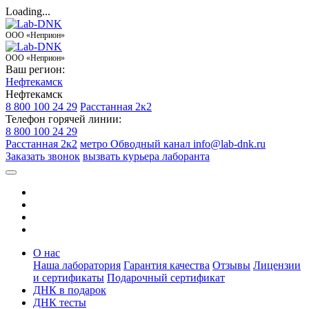
Loading...
ООО «Неприон»
ООО «Неприон»
Ваш регион:
Нефтекамск
Нефтекамск
8 800 100 24 29
Расстанная 2к2
Телефон горячей линии:
8 800 100 24 29
Расстанная 2к2
метро Обводный канал
info@lab-dnk.ru
Заказать звонок
вызвать курьера лаборанта
О нас
Наша лаборатория
Гарантия качества
Отзывы
Лицензии
и сертификаты
Подарочный сертификат
ДНК в подарок
ДНК тесты