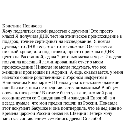
Кристина Новикова
Хочу поделиться своей радостью с другими! Это просто
класс! Я получила ДНК тест на этническое происхождение в
подарок, точнее сертификат на исследование! Я всегда
думала, что ДНК тест, это что-то сложное! Оказывается
никакой крови, или подготовки, просто приехала в ДНК
центр на Расстанной, сдала 2 ротовых мазка и через 2 недели
получила красивый ламинированный отчет о моем
происхождении! Никогда не могла подумать, что все
женщины произошли из Африки! А еще, оказывается, у меня
имеются общие родственники с Уороном Баффетом и
Наполеоном Бонапартом! Правда узнать насколько далекие
или близкие, пока не представляется возможным! В общем
ооочень интересно! В отчете было указано, что мой род
ассоциируется со Скандинавией и западной Европой, а я
всегда думала, что мои предки пошли из России. Показала
этот документ Бабушке и она подтвердила, что её дед еще во
времена царской России бежал из Швеции! Теперь хочу
заняться составлением семейного древа! Спасибо!