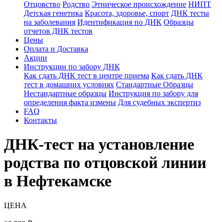
Отцовство
Родство
Этническое происхождение
НИПТ
Детская генетика
Красота, здоровье, спорт
ДНК тесты
на заболевания
Идентификация по ДНК
Образцы
отчетов ДНК тестов
Цены
Оплата и Доставка
Акции
Инструкции по забору ДНК
Как сдать ДНК тест в центре приема
Как сдать ДНК
тест в домашних условиях
Стандартные Образцы
Нестандартные образцы
Инструкция по забору для
определения факта измены
Для судебных экспертиз
FAQ
Контакты
ДНК-тест на установление
родства по отцовской линии
в Нефтекамске
ЦЕНА