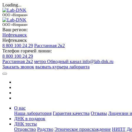
Loading...
ООО «Неприон»
ООО «Неприон»
Ваш регион:
Нефтекамск
Нефтекамск
8 800 100 24 29
Расстанная 2к2
Телефон горячей линии:
8 800 100 24 29
Расстанная 2к2
метро Обводный канал
info@lab-dnk.ru
Заказать звонок
вызвать курьера лаборанта
О нас
Наша лаборатория
Гарантия качества
Отзывы
Лицензии и
ДНК в подарок
ДНК тесты
Отцовство
Родство
Этническое происхождение
НИПТ
Де