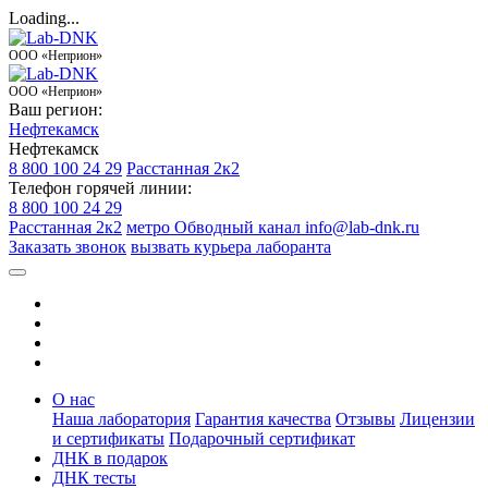
Loading...
ООО «Неприон»
ООО «Неприон»
Ваш регион:
Нефтекамск
Нефтекамск
8 800 100 24 29
Расстанная 2к2
Телефон горячей линии:
8 800 100 24 29
Расстанная 2к2
метро Обводный канал
info@lab-dnk.ru
Заказать звонок
вызвать курьера лаборанта
О нас
Наша лаборатория
Гарантия качества
Отзывы
Лицензии
и сертификаты
Подарочный сертификат
ДНК в подарок
ДНК тесты