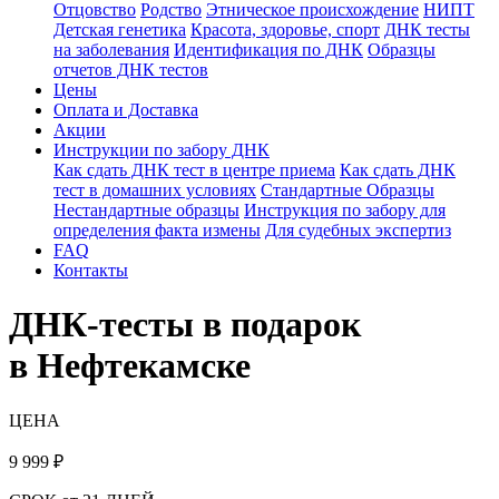
Отцовство
Родство
Этническое происхождение
НИПТ
Детская генетика
Красота, здоровье, спорт
ДНК тесты
на заболевания
Идентификация по ДНК
Образцы
отчетов ДНК тестов
Цены
Оплата и Доставка
Акции
Инструкции по забору ДНК
Как сдать ДНК тест в центре приема
Как сдать ДНК
тест в домашних условиях
Стандартные Образцы
Нестандартные образцы
Инструкция по забору для
определения факта измены
Для судебных экспертиз
FAQ
Контакты
ДНК-тесты в подарок
в Нефтекамске
ЦЕНА
9 999
₽