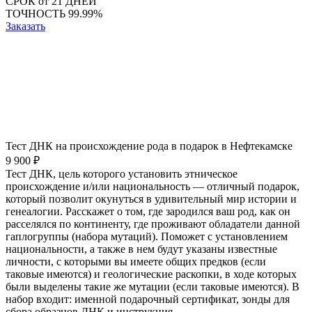
СРОК
от 21 ДНЕЙ
ТОЧНОСТЬ
99.99%
Заказать
Тест ДНК на происхождение рода в подарок в Нефтекамске
9 900 ₽
Тест ДНК, цель которого установить этническое
происхождение и/или национальность — отличный подарок,
который позволит окунуться в удивительный мир истории и
генеалогии. Расскажет о том, где зародился ваш род, как он
расселялся по континенту, где проживают обладатели данной
гаплогруппы (набора мутаций). Поможет с установлением
национальности, а также в нем будут указаны известные
личности, с которыми вы имеете общих предков (если
таковые имеются) и геологические раскопки, в ходе которых
были выделены такие же мутации (если таковые имеются). В
набор входит: именной подарочный сертификат, зонды для
сбора образцов ДНК и инструкция.