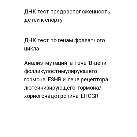
ДНК ​тест предрасположенность
детей к спорту
ДНК ​тест по генам фоллатного
цикла
Анализ​ ​ мутаций​ ​ в​ ​ гене​ ​ Β-цепи​ ​
фолликулостимулирующего​ ​
гормона​ ​ FSHB​ ​и​ ​ гене рецептора​ ​
лютеинизирующего​ ​ гормона/​ ​
хориогонадотропина​ ​ LHCGR.