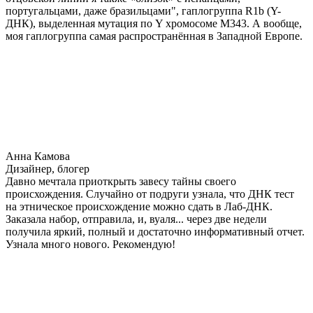
португальцами, даже бразильцами", гаплогруппа R1b (Y-
ДНК), выделенная мутация по Y хромосоме М343. А вообще,
моя гаплогруппа самая распространённая в Западной Европе.
Анна Камова
Дизайнер, блогер
Давно мечтала приоткрыть завесу тайны своего
происхождения. Случайно от подруги узнала, что ДНК тест
на этническое происхождение можно сдать в Лаб-ДНК.
Заказала набор, отправила, и, вуаля... через две недели
получила яркий, полный и достаточно информативный отчет.
Узнала много нового. Рекомендую!