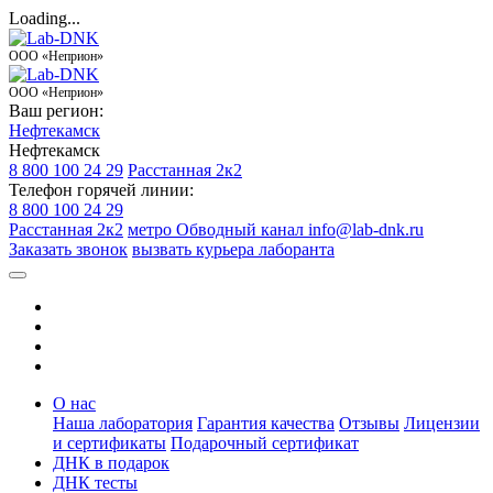
Loading...
ООО «Неприон»
ООО «Неприон»
Ваш регион:
Нефтекамск
Нефтекамск
8 800 100 24 29
Расстанная 2к2
Телефон горячей линии:
8 800 100 24 29
Расстанная 2к2
метро Обводный канал
info@lab-dnk.ru
Заказать звонок
вызвать курьера лаборанта
О нас
Наша лаборатория
Гарантия качества
Отзывы
Лицензии
и сертификаты
Подарочный сертификат
ДНК в подарок
ДНК тесты