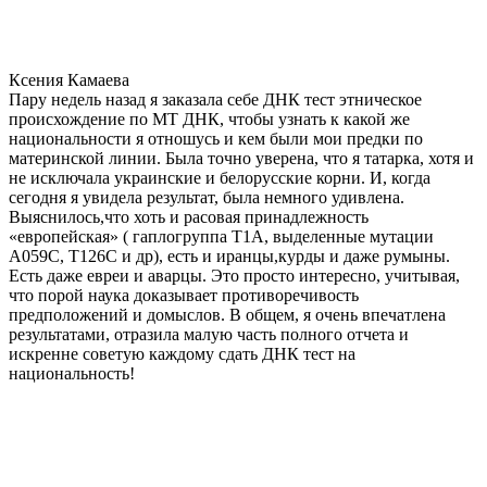
Ксения Камаева
Пару недель назад я заказала себе ДНК тест этническое
происхождение по МТ ДНК, чтобы узнать к какой же
национальности я отношусь и кем были мои предки по
материнской линии. Была точно уверена, что я татарка, хотя и
не исключала украинские и белорусские корни. И, когда
сегодня я увидела результат, была немного удивлена.
Выяснилось,что хоть и расовая принадлежность
«европейская» ( гаплогруппа T1A, выделенные мутации
A059C, T126C и др), есть и иранцы,курды и даже румыны.
Есть даже евреи и аварцы. Это просто интересно, учитывая,
что порой наука доказывает противоречивость
предположений и домыслов. В общем, я очень впечатлена
результатами, отразила малую часть полного отчета и
искренне советую каждому сдать ДНК тест на
национальность!