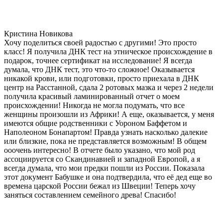
Кристина Новикова
Хочу поделиться своей радостью с другими! Это просто
класс! Я получила ДНК тест на этническое происхождение в
подарок, точнее сертификат на исследование! Я всегда
думала, что ДНК тест, это что-то сложное! Оказывается
никакой крови, или подготовки, просто приехала в ДНК
центр на Расстанной, сдала 2 ротовых мазка и через 2 недели
получила красивый ламинированный отчет о моем
происхождении! Никогда не могла подумать, что все
женщины произошли из Африки! А еще, оказывается, у меня
имеются общие родственники с Уороном Баффетом и
Наполеоном Бонапартом! Правда узнать насколько далекие
или близкие, пока не представляется возможным! В общем
ооочень интересно! В отчете было указано, что мой род
ассоциируется со Скандинавией и западной Европой, а я
всегда думала, что мои предки пошли из России. Показала
этот документ Бабушке и она подтвердила, что её дед еще во
времена царской России бежал из Швеции! Теперь хочу
заняться составлением семейного древа! Спасибо!