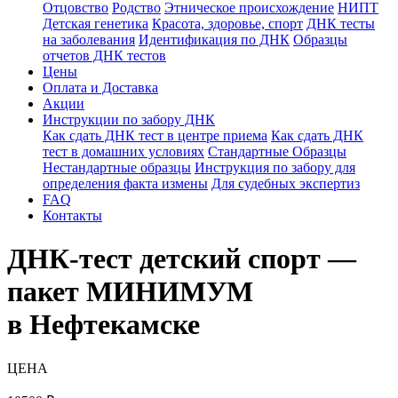
Отцовство
Родство
Этническое происхождение
НИПТ
Детская генетика
Красота, здоровье, спорт
ДНК тесты
на заболевания
Идентификация по ДНК
Образцы
отчетов ДНК тестов
Цены
Оплата и Доставка
Акции
Инструкции по забору ДНК
Как сдать ДНК тест в центре приема
Как сдать ДНК
тест в домашних условиях
Стандартные Образцы
Нестандартные образцы
Инструкция по забору для
определения факта измены
Для судебных экспертиз
FAQ
Контакты
ДНК-тест детский спорт —
пакет МИНИМУМ
в Нефтекамске
ЦЕНА